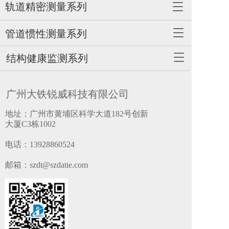
轨道精密测量系列
T
o
g
T
管道惯性测量系列
g
o
l
g
T
结构健康监测系列
e
g
o
n
l
g
a
e
g
v
广州大铁锐威科技有限公司
n
l
i
a
e
g
地址：广州市黄埔区科学大道182号创新
v
n
a
大厦C3栋1002
i
a
t
g
v
i
电话：
13928860524
a
i
o
t
g
n
邮箱：szdt@szdatie.com
i
a
o
t
n
i
o
n