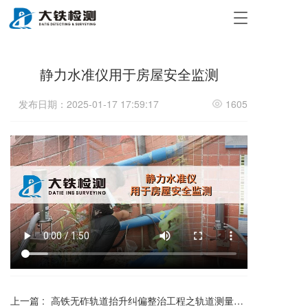
T
o
g
g
静力水准仪用于房屋安全监测
l
e
n
发布日期：2025-01-17 17:59:17
1605
a
v
i
g
a
t
i
o
n
上一篇 :
高铁无砟轨道抬升纠偏整治工程之轨道测量作业