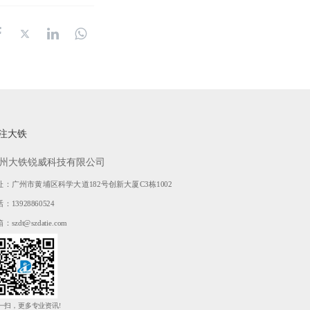
注大铁
州大铁锐威科技有限公司
址：广州市黄埔区科学大道182号创新大厦C3栋1002
：13928860524
：szdt@szdatie.com
一扫，更多专业资讯!