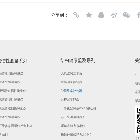
分享到：
结构健康监测系列
关
道惯性测量系列
广
径管道惯性测量仪
大铁监测云平台
管道惯性测量仪
智能测量控制器
地
距离管道惯性测量仪
智能采集控制器
电话
离管道惯性测量仪
远程采集终端
邮箱
长度管道惯性测量仪
一体化监测型GNSS接收机
管道惯性测量仪
苏一光测量机器人
三维姿态测量仪行走支架
压差式静力水准仪
机系列
磁致伸缩式静力水准仪
扫