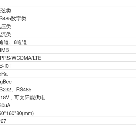
振弦类
S485数字类
电压类
电流类
4通道、8通道
4MB
PRS/WCDMA/LTE
B-l0T
oRa
igBee
S232、RS485
-18V，可太阳能供电
30uA
60*160*80(mm)
P67