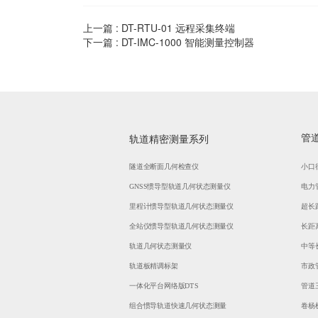
上一篇 :
DT-RTU-01 远程采集终端
下一篇 :
DT-IMC-1000 智能测量控制器
管
轨道精密测量系列
隧道全断面几何检查仪
小口
GNSS惯导型轨道几何状态测量仪
电力
里程计惯导型轨道几何状态测量仪
超长
全站仪惯导型轨道几何状态测量仪
长距
轨道几何状态测量仪
中等
轨道板精调标架
市政
一体化平台网络版DTS
管道
组合惯导轨道快速几何状态测量
卷杨