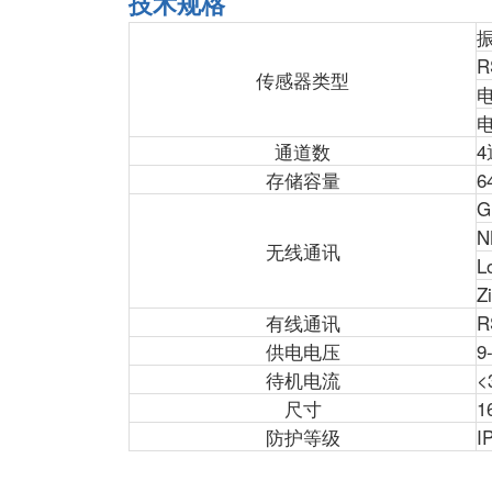
技术规格
R
传感器类型
通道数
存储容量
6
G
N
无线通讯
L
Z
有线通讯
R
供电电压
9
待机电流
<
尺寸
1
防护等级
I