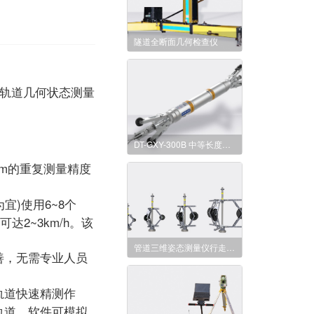
隧道全断面几何检查仪
的轨道几何状态测量
DT-GXY-300B 中等长度管道惯性测量仪
mm的重复测量精度
宜)使用6~8个
2~3km/h。该
管道三维姿态测量仪行走支架
善，无需专业人员
轨道快速精测作
轨道，软件可模拟