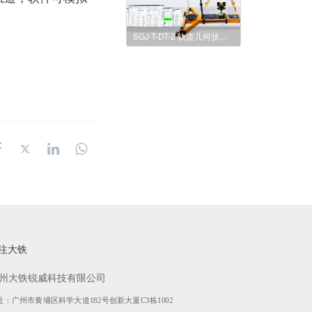
SGJ-T-DT-2 轨道几何状态测量仪
注大铁
州大铁锐威科技有限公司
址：广州市黄埔区科学大道182号创新大厦C3栋1002