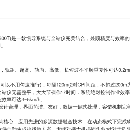
S800T)是一款惯导系统与全站仪完美结合，兼顾精度与效率
用。
式，轨距、超高、轨向、高低、长短波不平顺重复性可达0.2
以不用匀速推行)，每隔120m(2对CPI间距，不超过200m为
全站仪无需整平，大大节省作业时间，系统绝对控制作业效率可达
率可达3~5km/h。
设计合理，界面简洁、友好，数据一键式处理，容错机制完
为核心，应用先进的多源数据融合技术，在动态模式下完成
，软件自动生成拾拨道方案，无缝对接大机捣固作业:针对无砟