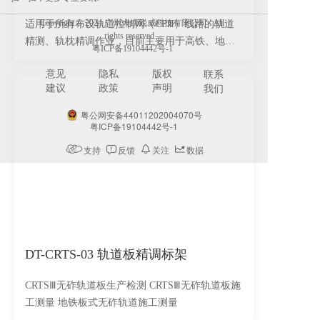
Copyright © 2024 广州大铁锐威科技有限公司 . All 
适用于所有布设轨道控制网（CPⅢ）线路的轨道
rights reserved.   
精测、轨枕精调作业，目前主要用于高铁、地铁
粤ICP备19104442号-1
双块式无砟轨道施工过程中，也可以用于地铁浮
意见
隐私
版权
联系
置板、钢弹簧减震板施工精测、精调作业。
建议
政策
声明
我们
粤公网安备44011202004070号
粤ICP备19104442号-1
支持
反馈
关注
数据
DT-CRTS-03 轨道板精调标架
CRTSⅢ无砟轨道板生产检测 CRTSⅢ无砟轨道板施
工测量 地铁板式无砟轨道施工测量