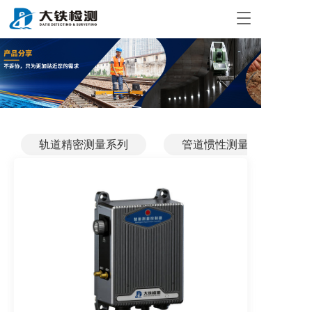
T
o
g
g
l
e
n
a
v
i
轨道精密测量系列
管道惯性测量系列
g
a
t
i
o
n