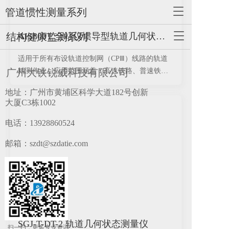
g
T
管道惯性测量系列
g
o
l
g
T
结构健康监测系列
e
AIS800T 全站仪惯导型轨道几何状态测量仪
g
o
n
l
g
a
适用于所有布设轨道控制网（CPⅢ）线路的轨道
e
g
v
广州大铁锐威科技有限公司
精测作业，应用范围涵盖：高速铁路、普速铁
n
l
i
a
路、地铁、有轨电车等场景。
e
g
地址：广州市黄埔区科学大道182号创新
v
n
a
大厦C3栋1002
i
a
t
g
v
i
电话：
13928860524
a
i
o
t
g
n
邮箱：szdt@szdatie.com
i
a
o
t
n
i
o
n
SGJ-T-DT-2 轨道几何状态测量仪
扫一扫，更多专业资讯!