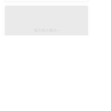
一体化平台网络版DTS
一体化平台网络版DTS（轨道动态调整系统软件
（教育版）V1.0）基本功能如下： 1.满足《高速
铁路工程测量规范》（TB10601-2009）的项目限
差要求； 2.支持轨检小车导出格式；