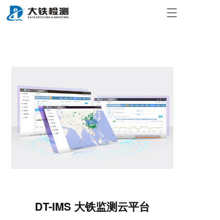
T
o
g
g
l
e
n
a
v
i
g
a
t
i
o
n
DT-IMS 大铁监测云平台