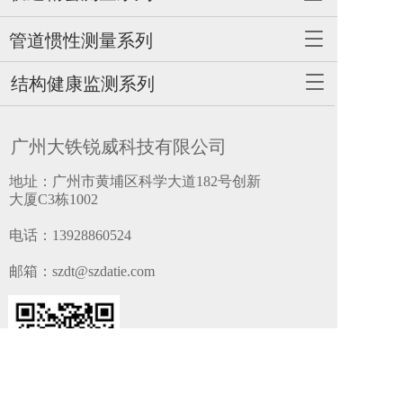
o
g
T
管道惯性测量系列
g
o
l
g
T
结构健康监测系列
e
g
o
n
l
g
a
e
g
v
广州大铁锐威科技有限公司
n
l
i
a
e
g
地址：广州市黄埔区科学大道182号创新
v
n
a
大厦C3栋1002
i
a
t
g
v
i
电话：
13928860524
a
i
o
t
g
n
邮箱：szdt@szdatie.com
i
a
o
t
n
i
o
n