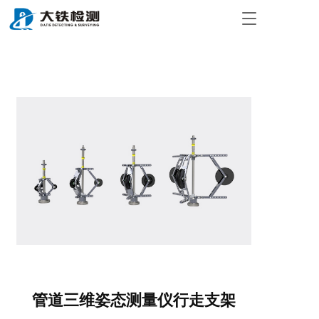
T
o
g
g
l
e
n
a
v
i
g
a
t
i
o
n
管道三维姿态测量仪行走支架