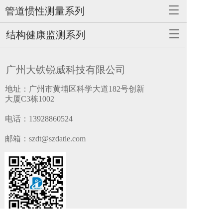
g
T
管道惯性测量系列
g
o
l
g
T
结构健康监测系列
e
g
o
n
l
g
a
e
g
v
广州大铁锐威科技有限公司
n
l
i
a
e
g
地址：广州市黄埔区科学大道182号创新
v
n
a
大厦C3栋1002
i
a
t
g
v
i
电话：
13928860524
a
i
o
t
g
n
邮箱：szdt@szdatie.com
i
a
o
t
n
i
o
n
扫一扫，更多专业资讯!