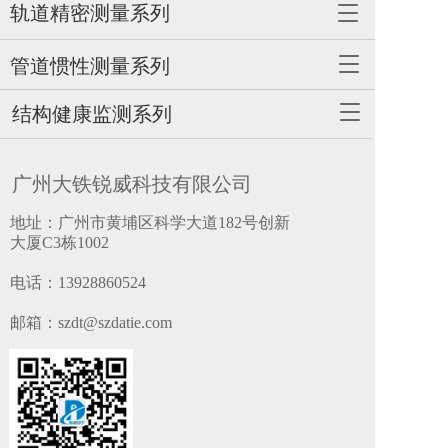
轨道精密测量系列
T
o
g
T
管道惯性测量系列
g
o
l
g
T
结构健康监测系列
e
g
o
n
l
g
a
e
g
v
广州大铁锐威科技有限公司
n
l
i
a
e
g
地址：广州市黄埔区科学大道182号创新
v
n
a
大厦C3栋1002
i
a
t
g
v
i
电话：
13928860524
a
i
o
t
g
n
邮箱：szdt@szdatie.com
i
a
o
t
n
i
o
n