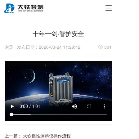
T
o
g
g
十年一剑·智护安全
l
e
n
谢灵
发布日期：2026-03-24 11:29:42
391
a
v
i
g
a
t
i
o
n
上一篇 :
大铁惯性测斜仪操作流程