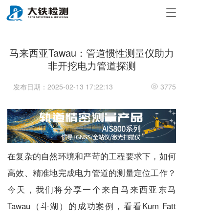
T
o
g
g
马来西亚Tawau：管道惯性测量仪助力
l
e
非开挖电力管道探测
n
a
发布日期：2025-02-13 17:22:13
3775
v
i
g
a
t
i
o
在复杂的自然环境和严苛的工程要求下，如何
n
高效、精准地完成电力管道的测量定位工作？
今天，我们将分享一个来自马来西亚东马
Tawau（斗湖）的成功案例，看看Kum Fatt