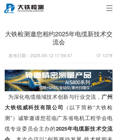
T
o
g
g
大铁检测邀您相约2025年电缆新技术交
l
e
流会
n
a
发布日期：2025-05-12 17:59:47
1278
v
i
g
a
t
i
为深化电缆领域技术创新与行业交流，
o
广州
n
（以下简称“大铁检
大铁锐威科技有限公司
测”）诚挚邀请您莅临广东省电机工程学会电
缆专业委员会主办的
2025年电缆新技术交流
。本次会议以“创新驱动发展·技术赋能未
会