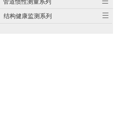
T
管道惯性测量系列
g
o
l
g
T
结构健康监测系列
e
g
o
n
l
g
a
e
g
v
广州大铁锐威科技有限公司
n
l
i
a
e
g
地址：广州市黄埔区科学大道182号创新
v
n
a
大厦C3栋1002
i
a
t
g
v
i
电话：
13928860524
a
i
o
t
g
n
邮箱：szdt@szdatie.com
i
a
o
t
n
i
o
n
扫一扫，更多专业资讯!