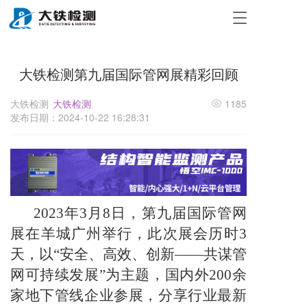
T
o
g
g
大铁检测第九届国际管网展精彩回顾
l
e
n
大铁检测
大铁检测
1185
a
发布日期：2024-10-22 16:28:31
v
i
g
a
t
i
o
2023年3月8日，第九届国际管网
n
展在羊城广州举行，此次展会历时3
天，以“安全、高效、创新——共谋管
网可持续发展”为主题，国内外200余
家地下管线企业参展，分享行业最新