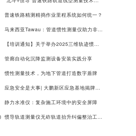
“北斗+惯导”普速铁路轨道线型测量技术分析（二）
普速铁路精测精捣作业里程系统如何统一？
马来西亚Tawau：管道惯性测量仪助力非开挖电力管道探测
【培训通知】关于举办2025三维轨迹惯性定位测量及三维激光扫描测量中级培训班的通知
管廊自动化沉降监测设备安装实践分享
惯性测量技术，为地下管道打造数字盾牌
应急安全是大事| 大鹏新区应急基地揭牌及应急产品展示活动
静力水准仪：复杂施工环境中的安全屏障
0
惯导轨道测量仪无砟轨道抬升纠偏整治工程应用