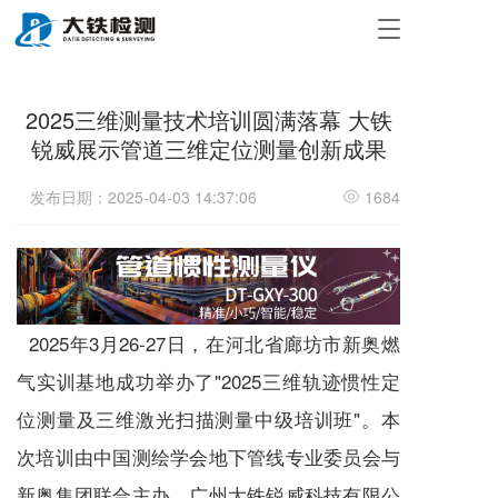
T
o
g
g
2025三维测量技术培训圆满落幕 大铁
l
e
锐威展示管道三维定位测量创新成果
n
a
发布日期：2025-04-03 14:37:06
1684
v
i
g
a
t
i
2025年3月26-27日，在河北省廊坊市新奥燃
o
n
气实训基地成功举办了"2025三维轨迹惯性定
位测量及三维激光扫描测量中级培训班"。本
次培训由中国测绘学会地下管线专业委员会与
新奥集团联合主办，广州大铁锐威科技有限公