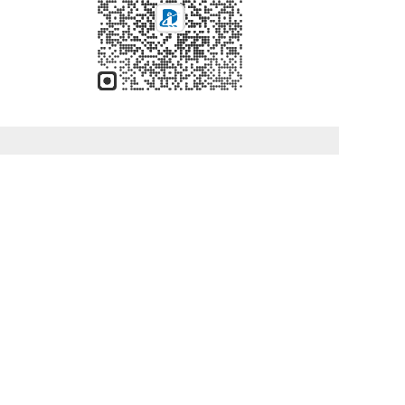
轨道精密测量系列
T
o
g
T
管道惯性测量系列
g
o
l
g
T
结构健康监测系列
e
g
o
n
l
g
a
e
g
v
广州大铁锐威科技有限公司
n
l
i
a
e
g
地址：广州市黄埔区科学大道182号创新
v
n
a
大厦C3栋1002
i
a
t
g